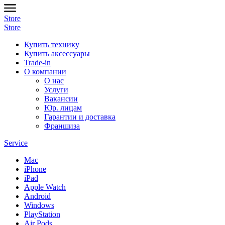
Store
Store
Купить технику
Купить аксессуары
Trade-in
О компании
О нас
Услуги
Вакансии
Юр. лицам
Гарантии и доставка
Франшиза
Service
Mac
iPhone
iPad
Apple Watch
Android
Windows
PlayStation
Air Pods