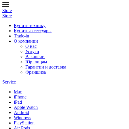
Store
Store
Купить технику
Купить аксессуары
Trade-in
О компании
О нас
Услуги
Вакансии
Юр. лицам
Гарантии и доставка
Франшиза
Service
Mac
iPhone
iPad
Apple Watch
Android
Windows
PlayStation
Air Pods