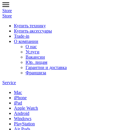
Store
Store
Купить технику
Купить аксессуары
Trade-in
О компании
О нас
Услуги
Вакансии
Юр. лицам
Гарантии и доставка
Франшиза
Service
Mac
iPhone
iPad
Apple Watch
Android
Windows
PlayStation
Air Pods