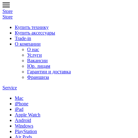
Store
Store
Купить технику
Купить аксессуары
Trade-in
О компании
О нас
Услуги
Вакансии
Юр. лицам
Гарантии и доставка
Франшиза
Service
Mac
iPhone
iPad
Apple Watch
Android
Windows
PlayStation
Air Pods