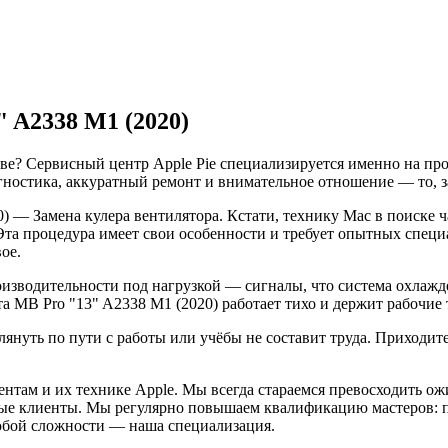
 A2338 M1 (2020)
кве? Сервисный центр Apple Pie специализируется именно на пр
гностика, аккуратный ремонт и внимательное отношение — то, з
0) — Замена кулера вентилятора. Кстати, технику Mac в поиске
та процедура имеет свои особенности и требует опытных специа
ое.
оизводительности под нагрузкой — сигналы, что система охлажд
 MB Pro "13" A2338 M1 (2020) работает тихо и держит рабочие 
нуть по пути с работы или учёбы не составит труда. Приходите:
нтам и их технике Apple. Мы всегда стараемся превосходить о
ые клиенты. Мы регулярно повышаем квалификацию мастеров: п
любой сложности — наша специализация.