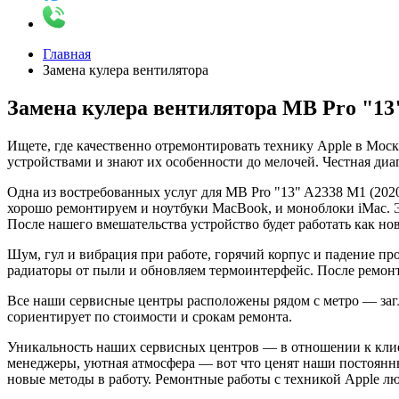
Главная
Замена кулера вентилятора
Замена кулера вентилятора MB Pro "13"
Ищете, где качественно отремонтировать технику Apple в Мос
устройствами и знают их особенности до мелочей. Честная диа
Одна из востребованных услуг для MB Pro "13" A2338 M1 (202
хорошо ремонтируем и ноутбуки MacBook, и моноблоки iMac. Э
После нашего вмешательства устройство будет работать как нов
Шум, гул и вибрация при работе, горячий корпус и падение пр
радиаторы от пыли и обновляем термоинтерфейс. После ремонта
Все наши сервисные центры расположены рядом с метро — загля
сориентирует по стоимости и срокам ремонта.
Уникальность наших сервисных центров — в отношении к клие
менеджеры, уютная атмосфера — вот что ценят наши постоянн
новые методы в работу. Ремонтные работы с техникой Apple 