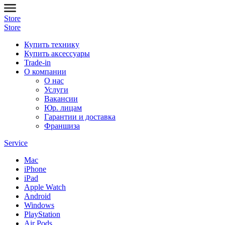
Store
Store
Купить технику
Купить аксессуары
Trade-in
О компании
О нас
Услуги
Вакансии
Юр. лицам
Гарантии и доставка
Франшиза
Service
Mac
iPhone
iPad
Apple Watch
Android
Windows
PlayStation
Air Pods