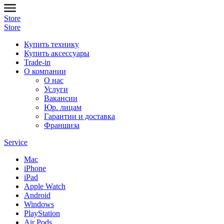
Store
Store
Купить технику
Купить аксессуары
Trade-in
О компании
О нас
Услуги
Вакансии
Юр. лицам
Гарантии и доставка
Франшиза
Service
Mac
iPhone
iPad
Apple Watch
Android
Windows
PlayStation
Air Pods