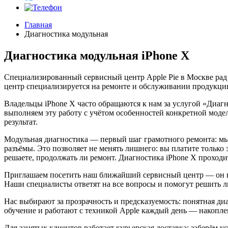
Главная
Диагностика модульная
Диагностика модульная iPhone X
Специализированный сервисный центр Apple Pie в Москве рад
центр специализируется на ремонте и обслуживании продукции
Владельцы iPhone X часто обращаются к нам за услугой «Диаг
выполняем эту работу с учётом особенностей конкретной мод
результат.
Модульная диагностика — первый шаг грамотного ремонта: мы 
разъёмы. Это позволяет не менять лишнего: вы платите только 
решаете, продолжать ли ремонт. Диагностика iPhone X проход
Приглашаем посетить наш ближайший сервисный центр — он на
Наши специалисты ответят на все вопросы и помогут решить 
Нас выбирают за прозрачность и предсказуемость: понятная ди
обучение и работают с техникой Apple каждый день — накоплен
Для занятых клиентов работает курьерская доставка: заберём у