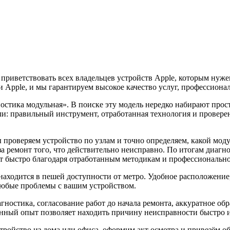
 приветствовать всех владельцев устройств Apple, которым ну
 Apple, и мы гарантируем высокое качество услуг, профессиона
ностика модульная». В поиске эту модель нередко набирают про
ели: правильный инструмент, отработанная технология и прове
проверяем устройство по узлам и точно определяем, какой моду
за ремонт того, что действительно неисправно. По итогам диагн
ит быстро благодаря отработанным методикам и профессиональн
ходится в пешей доступности от метро. Удобное расположение,
любые проблемы с вашим устройством.
агностика, согласование работ до начала ремонта, аккуратное о
ный опыт позволяет находить причину неисправности быстро и у
стройство из дома или офиса, оформим акт осмотра и привезём о