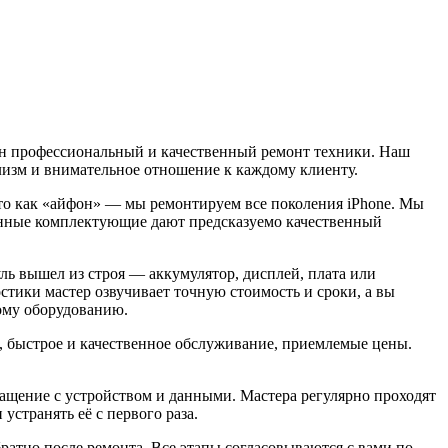
жен профессиональный и качественный ремонт техники. Наш
лизм и внимательное отношение к каждому клиенту.
сто как «айфон» — мы ремонтируем все поколения iPhone. Мы
ренные комплектующие дают предсказуемо качественный
ль вышел из строя — аккумулятор, дисплей, плата или
остики мастер озвучивает точную стоимость и сроки, а вы
ому оборудованию.
 быстрое и качественное обслуживание, приемлемые цены.
бращение с устройством и данными. Мастера регулярно проходят
странять её с первого раза.
братно после ремонта. Все этапы согласовываются с вами по