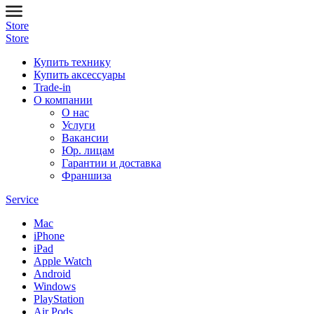
Store
Store
Купить технику
Купить аксессуары
Trade-in
О компании
О нас
Услуги
Вакансии
Юр. лицам
Гарантии и доставка
Франшиза
Service
Mac
iPhone
iPad
Apple Watch
Android
Windows
PlayStation
Air Pods