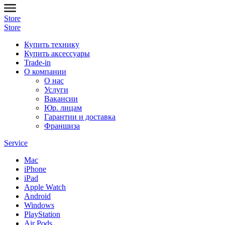
Store
Store
Купить технику
Купить аксессуары
Trade-in
О компании
О нас
Услуги
Вакансии
Юр. лицам
Гарантии и доставка
Франшиза
Service
Mac
iPhone
iPad
Apple Watch
Android
Windows
PlayStation
Air Pods