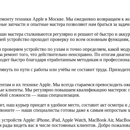
емонту техники Apple в Москве. Мы ежедневно возвращаем к жиз
ые запчасти и опытные мастера позволяют нам браться за задач
наши мастера сталкиваются регулярно и решают её быстро и акку
чей устройство проходит проверку по всем основным функциям
проверяем устройство по узлам и точно определяем, какой моду
за ремонт того, что действительно неисправно. По итогам диагн
роходит быстро благодаря отработанным методикам и профессион
нуть по пути с работы или учёбы не составит труда. Приходите:
нтам и их технике Apple. Мы всегда стараемся превосходить о
ые клиенты. Мы регулярно повышаем квалификацию мастеров: п
любой сложности — наша специализация.
т, наш курьер приедет в удобное место, составит акт осмотра и 
. Звоните — наши специалисты готовы даже к самым непростым з
стройств Apple: iPhone, iPad, Apple Watch, MacBook Air, MacBoo
 рады видеть вас в числе постоянных клиентов. Добро пожаловат