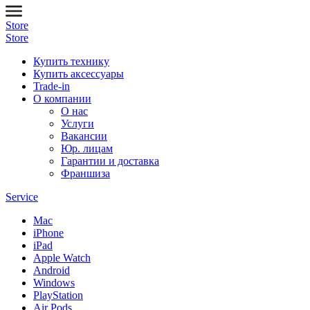
Store
Store
Купить технику
Купить аксессуары
Trade-in
О компании
О нас
Услуги
Вакансии
Юр. лицам
Гарантии и доставка
Франшиза
Service
Mac
iPhone
iPad
Apple Watch
Android
Windows
PlayStation
Air Pods