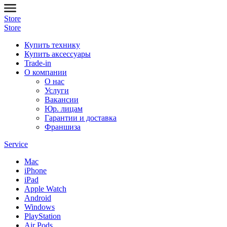
Store
Store
Купить технику
Купить аксессуары
Trade-in
О компании
О нас
Услуги
Вакансии
Юр. лицам
Гарантии и доставка
Франшиза
Service
Mac
iPhone
iPad
Apple Watch
Android
Windows
PlayStation
Air Pods