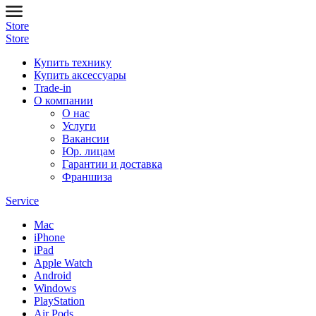
Store
Store
Купить технику
Купить аксессуары
Trade-in
О компании
О нас
Услуги
Вакансии
Юр. лицам
Гарантии и доставка
Франшиза
Service
Mac
iPhone
iPad
Apple Watch
Android
Windows
PlayStation
Air Pods