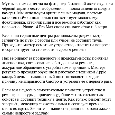
Мутные снимки, пятна на фото, неработающий автофокус или
чёрный экран вместо изображения — повод заменить модуль
камеры. Мы используем оригинальные модули, поэтому
качество съёмки полностью соответствует заводскому:
фокусировка, стабилизация и все режимы работают как
положено. iPhone 14 Pro Max снова снимает чётко и быстро.
Все наши сервисные центры расположены рядом с метро —
заглянуть по пути с работы или учёбы не составит труда.
Приходите: мастер осмотрит устройство, ответит на вопросы
и сориентирует по стоимости и срокам ремонта.
Нас выбирают за прозрачность и предсказуемость: понятная
диагностика, согласование работ до начала ремонта,
аккуратное обращение с устройством и данными. Мастера
регулярно проходят обучение и работают с техникой Apple
каждый день — накопленный опыт позволяет находить
причину неисправности быстро и устранять её с первого раза.
Если вам неудобно самостоятельно привезти устройство в
ремонт, наш курьер приедет в удобное место, составит акт
осмотра и доставит технику в центр. Как только ремонт будет
завершён, менеджер свяжется с вами и согласует время и
место возврата. Звоните — наши специалисты готовы даже к
самым непростым задачам.