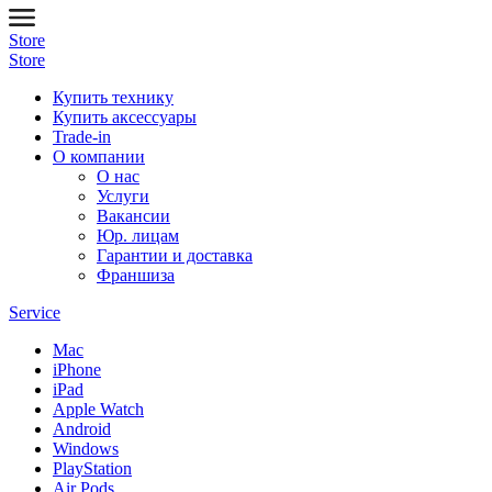
Store
Store
Купить технику
Купить аксессуары
Trade-in
О компании
О нас
Услуги
Вакансии
Юр. лицам
Гарантии и доставка
Франшиза
Service
Mac
iPhone
iPad
Apple Watch
Android
Windows
PlayStation
Air Pods