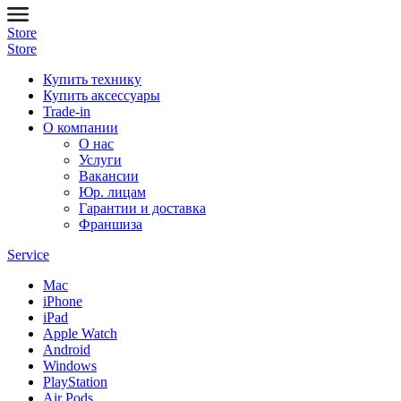
Store
Store
Купить технику
Купить аксессуары
Trade-in
О компании
О нас
Услуги
Вакансии
Юр. лицам
Гарантии и доставка
Франшиза
Service
Mac
iPhone
iPad
Apple Watch
Android
Windows
PlayStation
Air Pods