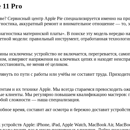
 11 Pro
кве? Сервисный центр Apple Pie специализируется именно на пр
гностика, аккуратный ремонт и внимательное отношение — то, з
«Диагностика материнской платы». В поиске эту модель нередко
ретной модели: правильный инструмент, отработанная технолог
ины исключены: устройство не включается, перегревается, само
ом, измеряют напряжения на ключевых цепях и находят неиспра
осстановить, не меняя её целиком.
нуть по пути с работы или учёбы не составит труда. Приходите:
нтам и их технике Apple. Мы всегда стараемся превосходить о
ые клиенты. Мы регулярно повышаем квалификацию мастеров: п
любой сложности — наша специализация.
добное время, составит акт осмотра и бережно доставит устройс
стройств Apple: iPhone, iPad, Apple Watch, MacBook Air, MacBoo
 рады видеть вас в числе постоянных клиентов. Добро пожаловат