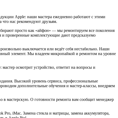
одукции Apple: наши мастера ежедневно работают с этими
а что нас рекомендуют друзьям.
 набирают просто как «айфон» — мы ремонтируем все поколения
ия и проверенные комплектующие дают предсказуемо
произвольно выключается или ведёт себя нестабильно. Наши
вный элемент. Мы владеем микропайкой и ремонтом на уровне
 мастер осмотрит устройство, ответит на вопросы и
жидания. Высокий уровень сервиса, профессиональные
роводим дополнительные обучения и мастер-классы, внедряем
тво в мастерскую. О готовности ремонта вам сообщит менеджер
k Pro, iMac. Замена стекла и матрицы, замена аккумулятора,
ь в Apple Pie!