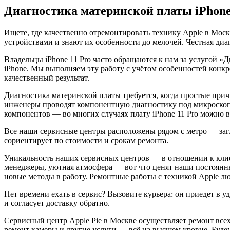
Диагностика материнской платы iPhone
Ищете, где качественно отремонтировать технику Apple в Мос
устройствами и знают их особенности до мелочей. Честная диа
Владельцы iPhone 11 Pro часто обращаются к нам за услугой 
iPhone. Мы выполняем эту работу с учётом особенностей конк
качественный результат.
Диагностика материнской платы требуется, когда простые прич
инженеры проводят компонентную диагностику под микроскоп
компонентов — во многих случаях плату iPhone 11 Pro можно в
Все наши сервисные центры расположены рядом с метро — загля
сориентирует по стоимости и срокам ремонта.
Уникальность наших сервисных центров — в отношении к клие
менеджеры, уютная атмосфера — вот что ценят наши постоянн
новые методы в работу. Ремонтные работы с техникой Apple 
Нет времени ехать в сервис? Вызовите курьера: он приедет в у
и согласует доставку обратно.
Сервисный центр Apple Pie в Москве осуществляет ремонт всех у
ремонт камеры и другие услуги — всё на высшем уровне. Будем