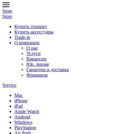
Store
Store
Купить технику
Купить аксессуары
Trade-in
О компании
О нас
Услуги
Вакансии
Юр. лицам
Гарантии и доставка
Франшиза
Service
Mac
iPhone
iPad
Apple Watch
Android
Windows
PlayStation
Air Pods