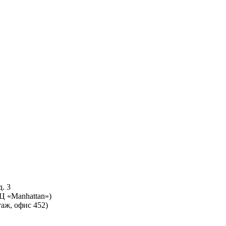
. 3
БЦ «Manhattan»)
таж, офис 452)