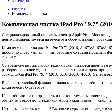
Главная
Комплексная чистка
Комплексная чистка iPad Pro "9.7" (201
Специализированный сервисный центр Apple Pie в Москве рад
центр специализируется на ремонте и обслуживании продукции
Комплексная чистка для iPad Pro "9.7" (2016) A1673/A1674/A1
просто по слову «айпад» — мы работаем со всеми моделями i
технику.
Со временем внутри любой техники скапливаются пыль и загр
разборку, бережное удаление пыли с плат и радиаторов, при н
срок службы iPad Pro "9.7" (2016) A1673/A1674/A1675 и возвр
Выбирайте удобный филиал — наши мастерские работают в шагов
когда ремонт будет готов.
Нас выбирают за прозрачность и предсказуемость: понятная ди
обучение и работают с техникой Apple каждый день — накоплен
Нет времени ехать в сервис? Вызовите курьера: он приедет в у