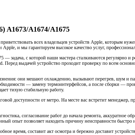
6) A1673/A1674/A1675
 приветствовать всех владельцев устройств Apple, которым ну
 Apple, и мы гарантируем высокое качество услуг, профессиона
675 — задача, с которой наши мастера сталкиваются регулярно и
Pad. Перед выдачей устройство проходит проверку по всем осн
язнения: они мешают охлаждению, вызывают перегрев, шум и па
еобходимости — замену термоинтерфейсов, а после сборки — пров
ащает тихую стабильную работу.
ой доступности от метро. На месте вас встретит менеджер, при
агностика, согласование работ до начала ремонта, аккуратное о
ный опыт позволяет находить причину неисправности быстро и у
добное время, составит акт осмотра и бережно доставит устройс