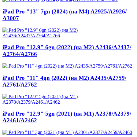
iPad Pro "13" 7gn (2024) (на M4) A2925/
A2926/
A3007
iPad Pro "12.9" 6gn (2022) (на M2) A2436/
A2437/
A2764/
A2766
iPad Pro "11" 4gn (2022) (на М2) A2435/
A2759/
A2761/
A2762
iPad Pro "12.9" 5gn (2021) (на M1) A2378/
A2379/
A2461/
A2462