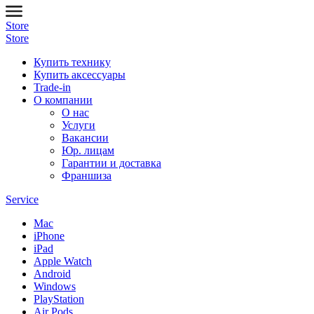
Store
Store
Купить технику
Купить аксессуары
Trade-in
О компании
О нас
Услуги
Вакансии
Юр. лицам
Гарантии и доставка
Франшиза
Service
Mac
iPhone
iPad
Apple Watch
Android
Windows
PlayStation
Air Pods