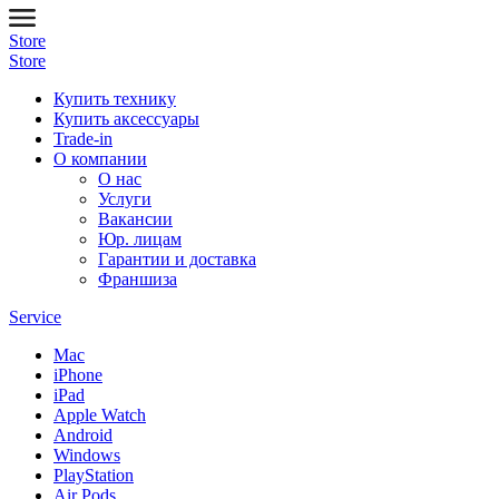
Store
Store
Купить технику
Купить аксессуары
Trade-in
О компании
О нас
Услуги
Вакансии
Юр. лицам
Гарантии и доставка
Франшиза
Service
Mac
iPhone
iPad
Apple Watch
Android
Windows
PlayStation
Air Pods