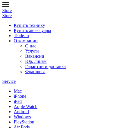
Store
Store
Купить технику
Купить аксессуары
Trade-in
О компании
О нас
Услуги
Вакансии
Юр. лицам
Гарантии и доставка
Франшиза
Service
Mac
iPhone
iPad
Apple Watch
Android
Windows
PlayStation
Air Pods