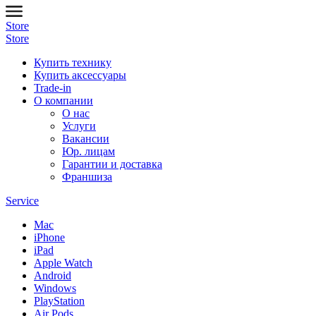
Store
Store
Купить технику
Купить аксессуары
Trade-in
О компании
О нас
Услуги
Вакансии
Юр. лицам
Гарантии и доставка
Франшиза
Service
Mac
iPhone
iPad
Apple Watch
Android
Windows
PlayStation
Air Pods