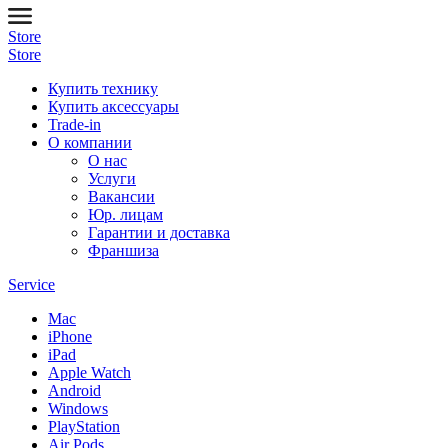
Store
Store
Купить технику
Купить аксессуары
Trade-in
О компании
О нас
Услуги
Вакансии
Юр. лицам
Гарантии и доставка
Франшиза
Service
Mac
iPhone
iPad
Apple Watch
Android
Windows
PlayStation
Air Pods