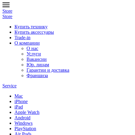
Store
Store
Купить технику
Купить аксессуары
Trade-in
О компании
О нас
Услуги
Вакансии
Юр. лицам
Гарантии и доставка
Франшиза
Service
Mac
iPhone
iPad
Apple Watch
Android
Windows
PlayStation
Air Pods