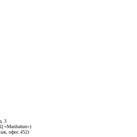
. 3
БЦ «Manhattan»)
таж, офис 452)