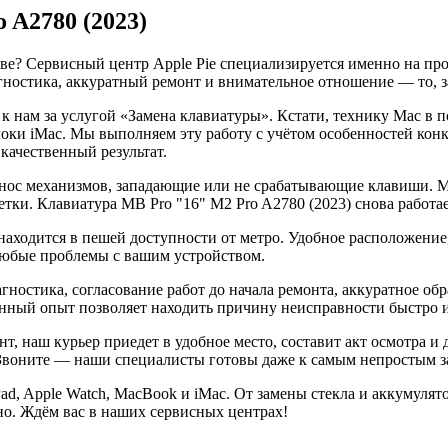
 A2780 (2023)
кве? Сервисный центр Apple Pie специализируется именно на пр
гностика, аккуратный ремонт и внимательное отношение — то, з
к нам за услугой «Замена клавиатуры». Кстати, технику Mac в 
оки iMac. Мы выполняем эту работу с учётом особенностей кон
качественный результат.
износ механизмов, западающие или не срабатывающие клавиши. 
ки. Клавиатура MB Pro "16" M2 Pro A2780 (2023) снова работает 
ходится в пешей доступности от метро. Удобное расположение,
любые проблемы с вашим устройством.
агностика, согласование работ до начала ремонта, аккуратное о
ный опыт позволяет находить причину неисправности быстро и у
т, наш курьер приедет в удобное место, составит акт осмотра и 
. Звоните — наши специалисты готовы даже к самым непростым з
Pad, Apple Watch, MacBook и iMac. От замены стекла и аккумуля
но. Ждём вас в наших сервисных центрах!