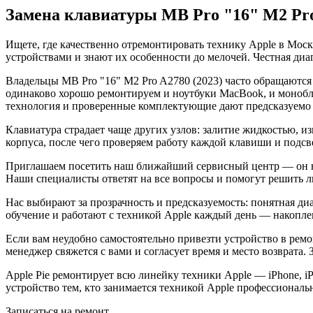
Замена клавиатуры MB Pro "16" M2 Pro
Ищете, где качественно отремонтировать технику Apple в Мос
устройствами и знают их особенности до мелочей. Честная диа
Владельцы MB Pro "16" M2 Pro A2780 (2023) часто обращаются 
одинаково хорошо ремонтируем и ноутбуки MacBook, и монобл
технология и проверенные комплектующие дают предсказуемо 
Клавиатура страдает чаще других узлов: залитие жидкостью, 
корпуса, после чего проверяем работу каждой клавиши и подсвет
Приглашаем посетить наш ближайший сервисный центр — он на
Наши специалисты ответят на все вопросы и помогут решить 
Нас выбирают за прозрачность и предсказуемость: понятная ди
обучение и работают с техникой Apple каждый день — накоплен
Если вам неудобно самостоятельно привезти устройство в ремон
менеджер свяжется с вами и согласует время и место возврата
Apple Pie ремонтирует всю линейку техники Apple — iPhone, i
устройство тем, кто занимается техникой Apple профессиональ
Записаться на ремонт