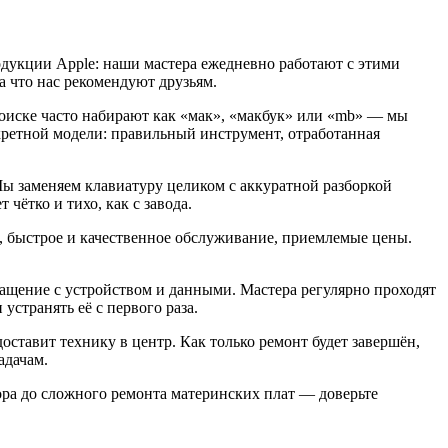
одукции Apple: наши мастера ежедневно работают с этими
а что нас рекомендуют друзьям.
поиске часто набирают как «мак», «макбук» или «mb» — мы
кретной модели: правильный инструмент, отработанная
Мы заменяем клавиатуру целиком с аккуратной разборкой
чётко и тихо, как с завода.
 быстрое и качественное обслуживание, приемлемые цены.
бращение с устройством и данными. Мастера регулярно проходят
странять её с первого раза.
доставит технику в центр. Как только ремонт будет завершён,
адачам.
тора до сложного ремонта материнских плат — доверьте