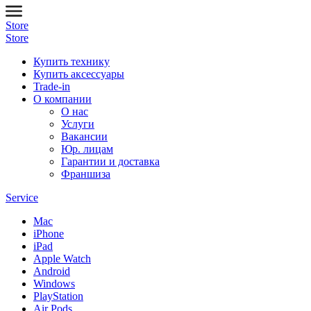
Store
Store
Купить технику
Купить аксессуары
Trade-in
О компании
О нас
Услуги
Вакансии
Юр. лицам
Гарантии и доставка
Франшиза
Service
Mac
iPhone
iPad
Apple Watch
Android
Windows
PlayStation
Air Pods