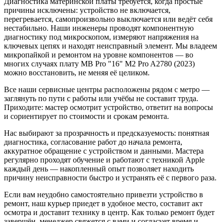
Диагностика материнской платы требуется, когда простые
причины исключены: устройство не включается,
перегревается, самопроизвольно выключается или ведёт себя
нестабильно. Наши инженеры проводят компонентную
диагностику под микроскопом, измеряют напряжения на
ключевых цепях и находят неисправный элемент. Мы владеем
микропайкой и ремонтом на уровне компонентов — во
многих случаях плату MB Pro "16" M2 Pro A2780 (2023)
можно восстановить, не меняя её целиком.
Все наши сервисные центры расположены рядом с метро —
заглянуть по пути с работы или учёбы не составит труда.
Приходите: мастер осмотрит устройство, ответит на вопросы
и сориентирует по стоимости и срокам ремонта.
Нас выбирают за прозрачность и предсказуемость: понятная
диагностика, согласование работ до начала ремонта,
аккуратное обращение с устройством и данными. Мастера
регулярно проходят обучение и работают с техникой Apple
каждый день — накопленный опыт позволяет находить
причину неисправности быстро и устранять её с первого раза.
Если вам неудобно самостоятельно привезти устройство в
ремонт, наш курьер приедет в удобное место, составит акт
осмотра и доставит технику в центр. Как только ремонт будет
завершён, менеджер свяжется с вами и согласует время и