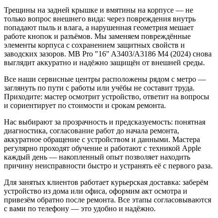
Трещины на задней крышке и вмятины на корпусе — не
только вопрос внешнего вида: через повреждения внутрь
попадают пыль и влага, а нарушенная геометрия мешает
работе кнопок и разъёмов. Мы заменяем повреждённые
элементы корпуса с сохранением защитных свойств и
заводских зазоров. MB Pro "16" A3403/A3186 M4 (2024) снова
выглядит аккуратно и надёжно защищён от внешней среды.
Все наши сервисные центры расположены рядом с метро —
заглянуть по пути с работы или учёбы не составит труда.
Приходите: мастер осмотрит устройство, ответит на вопросы
и сориентирует по стоимости и срокам ремонта.
Нас выбирают за прозрачность и предсказуемость: понятная
диагностика, согласование работ до начала ремонта,
аккуратное обращение с устройством и данными. Мастера
регулярно проходят обучение и работают с техникой Apple
каждый день — накопленный опыт позволяет находить
причину неисправности быстро и устранять её с первого раза.
Для занятых клиентов работает курьерская доставка: заберём
устройство из дома или офиса, оформим акт осмотра и
привезём обратно после ремонта. Все этапы согласовываются
с вами по телефону — это удобно и надёжно.