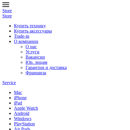
Store
Store
Купить технику
Купить аксессуары
Trade-in
О компании
О нас
Услуги
Вакансии
Юр. лицам
Гарантии и доставка
Франшиза
Service
Mac
iPhone
iPad
Apple Watch
Android
Windows
PlayStation
Air Pods