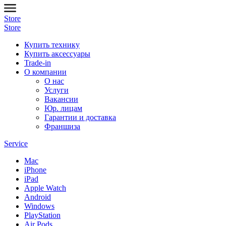
Store
Store
Купить технику
Купить аксессуары
Trade-in
О компании
О нас
Услуги
Вакансии
Юр. лицам
Гарантии и доставка
Франшиза
Service
Mac
iPhone
iPad
Apple Watch
Android
Windows
PlayStation
Air Pods