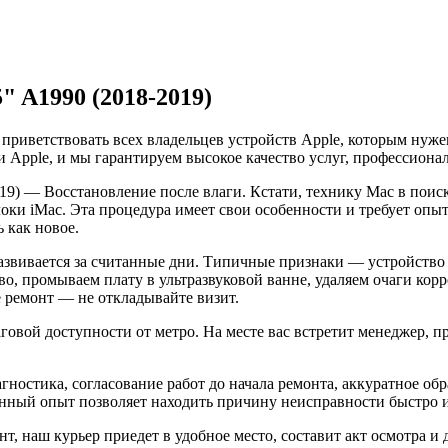
" A1990 (2018-2019)
 приветствовать всех владельцев устройств Apple, которым ну
 Apple, и мы гарантируем высокое качество услуг, профессиона
019) — Восстановление после влаги. Кстати, технику Mac в пои
ки iMac. Эта процедура имеет свои особенности и требует опыт
 как новое.
развивается за считанные дни. Типичные признаки — устройство
во, промываем плату в ультразвуковой ванне, удаляем очаги ко
е ремонт — не откладывайте визит.
ой доступности от метро. На месте вас встретит менеджер, при
агностика, согласование работ до начала ремонта, аккуратное о
ный опыт позволяет находить причину неисправности быстро и у
т, наш курьер приедет в удобное место, составит акт осмотра и 