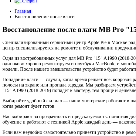
Главная
Восстановление после влаги
Восстановление после влаги MB Pro "15
Специализированный сервисный центр Apple Pie в Москве рад
центр специализируется на ремонте и обслуживании продукции
Одна из востребованных услуг для MB Pro "15" A1990 (2018-2
одинаково хорошо ремонтируем и ноутбуки MacBook, и монобло
модели. После нашего вмешательства устройство будет работать
Попадание влаги — случай, когда время решает всё: коррозия 
полосы на экране или пропала зарядка. Мы разбираем устройст
"15" A1990 (2018-2019) попадёт к мастеру, тем проще и дешевл
Выбирайте удобный филиал — наши мастерские работают в шагов
когда ремонт будет готов.
Нас выбирают за прозрачность и предсказуемость: понятная ди
обучение и работают с техникой Apple каждый день — накоплен
Если вам неудобно самостоятельно привезти устройство в ремон