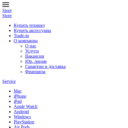
Store
Store
Купить технику
Купить аксессуары
Trade-in
О компании
О нас
Услуги
Вакансии
Юр. лицам
Гарантии и доставка
Франшиза
Service
Mac
iPhone
iPad
Apple Watch
Android
Windows
PlayStation
Air Pods