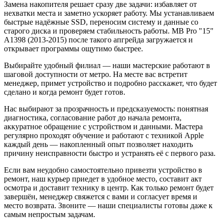
Замена накопителя решает сразу две задачи: избавляет от
нехватки места и заметно ускоряет работу. Мы устанавливаем
быстрые надёжные SSD, переносим систему и данные со
старого диска и проверяем стабильность работы. MB Pro "15"
A1398 (2013-2015) после такого апгрейда загружается и
открывает программы ощутимо быстрее.
Выбирайте удобный филиал — наши мастерские работают в
шаговой доступности от метро. На месте вас встретит
менеджер, примет устройство и подробно расскажет, что будет
сделано и когда ремонт будет готов.
Нас выбирают за прозрачность и предсказуемость: понятная
диагностика, согласование работ до начала ремонта,
аккуратное обращение с устройством и данными. Мастера
регулярно проходят обучение и работают с техникой Apple
каждый день — накопленный опыт позволяет находить
причину неисправности быстро и устранять её с первого раза.
Если вам неудобно самостоятельно привезти устройство в
ремонт, наш курьер приедет в удобное место, составит акт
осмотра и доставит технику в центр. Как только ремонт будет
завершён, менеджер свяжется с вами и согласует время и
место возврата. Звоните — наши специалисты готовы даже к
самым непростым задачам.