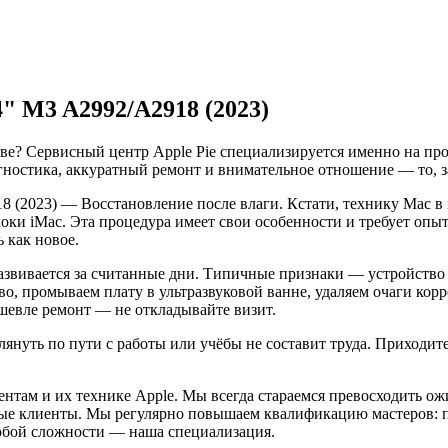
" M3 A2992/A2918 (2023)
кве? Сервисный центр Apple Pie специализируется именно на пр
гностика, аккуратный ремонт и внимательное отношение — то, з
8 (2023) — Восстановление после влаги. Кстати, технику Mac в
ки iMac. Эта процедура имеет свои особенности и требует опыт
 как новое.
развивается за считанные дни. Типичные признаки — устройство
во, промываем плату в ультразвуковой ванне, удаляем очаги ко
ешевле ремонт — не откладывайте визит.
нуть по пути с работы или учёбы не составит труда. Приходите:
нтам и их технике Apple. Мы всегда стараемся превосходить о
ые клиенты. Мы регулярно повышаем квалификацию мастеров: п
любой сложности — наша специализация.