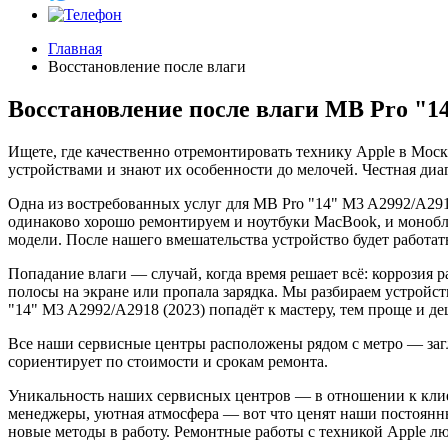
Главная
Восстановление после влаги
Восстановление после влаги MB Pro "14
Ищете, где качественно отремонтировать технику Apple в Мос
устройствами и знают их особенности до мелочей. Честная диа
Одна из востребованных услуг для MB Pro "14" M3 A2992/A291
одинаково хорошо ремонтируем и ноутбуки MacBook, и монобло
модели. После нашего вмешательства устройство будет работать
Попадание влаги — случай, когда время решает всё: коррозия 
полосы на экране или пропала зарядка. Мы разбираем устройст
"14" M3 A2992/A2918 (2023) попадёт к мастеру, тем проще и д
Все наши сервисные центры расположены рядом с метро — загля
сориентирует по стоимости и срокам ремонта.
Уникальность наших сервисных центров — в отношении к клие
менеджеры, уютная атмосфера — вот что ценят наши постоянн
новые методы в работу. Ремонтные работы с техникой Apple 