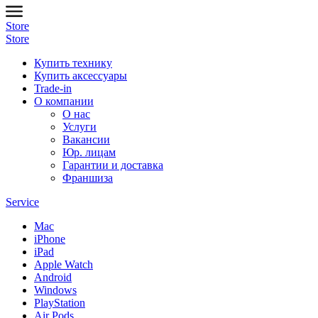
Store
Store
Купить технику
Купить аксессуары
Trade-in
О компании
О нас
Услуги
Вакансии
Юр. лицам
Гарантии и доставка
Франшиза
Service
Mac
iPhone
iPad
Apple Watch
Android
Windows
PlayStation
Air Pods