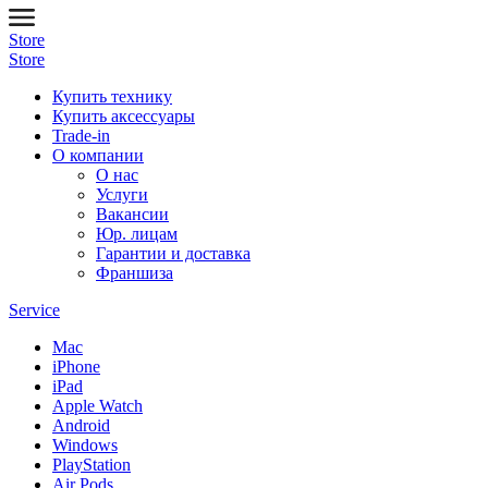
Store
Store
Купить технику
Купить аксессуары
Trade-in
О компании
О нас
Услуги
Вакансии
Юр. лицам
Гарантии и доставка
Франшиза
Service
Mac
iPhone
iPad
Apple Watch
Android
Windows
PlayStation
Air Pods