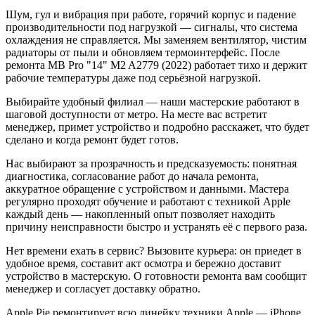
Шум, гул и вибрация при работе, горячий корпус и падение
производительности под нагрузкой — сигналы, что система
охлаждения не справляется. Мы заменяем вентилятор, чистим
радиаторы от пыли и обновляем термоинтерфейс. После
ремонта MB Pro "14" M2 A2779 (2022) работает тихо и держит
рабочие температуры даже под серьёзной нагрузкой.
Выбирайте удобный филиал — наши мастерские работают в
шаговой доступности от метро. На месте вас встретит
менеджер, примет устройство и подробно расскажет, что будет
сделано и когда ремонт будет готов.
Нас выбирают за прозрачность и предсказуемость: понятная
диагностика, согласование работ до начала ремонта,
аккуратное обращение с устройством и данными. Мастера
регулярно проходят обучение и работают с техникой Apple
каждый день — накопленный опыт позволяет находить
причину неисправности быстро и устранять её с первого раза.
Нет времени ехать в сервис? Вызовите курьера: он приедет в
удобное время, составит акт осмотра и бережно доставит
устройство в мастерскую. О готовности ремонта вам сообщит
менеджер и согласует доставку обратно.
Apple Pie ремонтирует всю линейку техники Apple — iPhone,