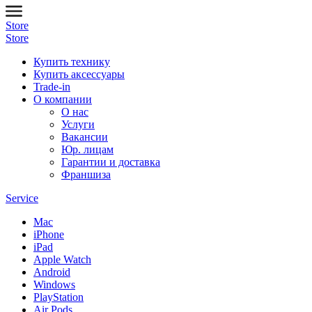
Store
Store
Купить технику
Купить аксессуары
Trade-in
О компании
О нас
Услуги
Вакансии
Юр. лицам
Гарантии и доставка
Франшиза
Service
Mac
iPhone
iPad
Apple Watch
Android
Windows
PlayStation
Air Pods