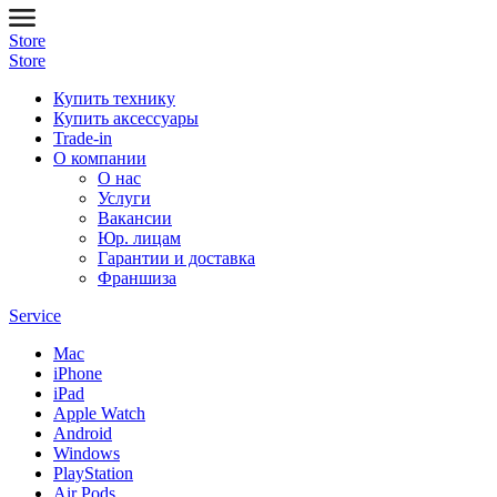
Store
Store
Купить технику
Купить аксессуары
Trade-in
О компании
О нас
Услуги
Вакансии
Юр. лицам
Гарантии и доставка
Франшиза
Service
Mac
iPhone
iPad
Apple Watch
Android
Windows
PlayStation
Air Pods