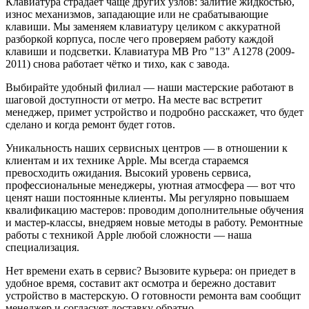
Клавиатура страдает чаще других узлов: залитие жидкостью,
износ механизмов, западающие или не срабатывающие
клавиши. Мы заменяем клавиатуру целиком с аккуратной
разборкой корпуса, после чего проверяем работу каждой
клавиши и подсветки. Клавиатура MB Pro "13" A1278 (2009-
2011) снова работает чётко и тихо, как с завода.
Выбирайте удобный филиал — наши мастерские работают в
шаговой доступности от метро. На месте вас встретит
менеджер, примет устройство и подробно расскажет, что будет
сделано и когда ремонт будет готов.
Уникальность наших сервисных центров — в отношении к
клиентам и их технике Apple. Мы всегда стараемся
превосходить ожидания. Высокий уровень сервиса,
профессиональные менеджеры, уютная атмосфера — вот что
ценят наши постоянные клиенты. Мы регулярно повышаем
квалификацию мастеров: проводим дополнительные обучения
и мастер-классы, внедряем новые методы в работу. Ремонтные
работы с техникой Apple любой сложности — наша
специализация.
Нет времени ехать в сервис? Вызовите курьера: он приедет в
удобное время, составит акт осмотра и бережно доставит
устройство в мастерскую. О готовности ремонта вам сообщит
менеджер и согласует доставку обратно.