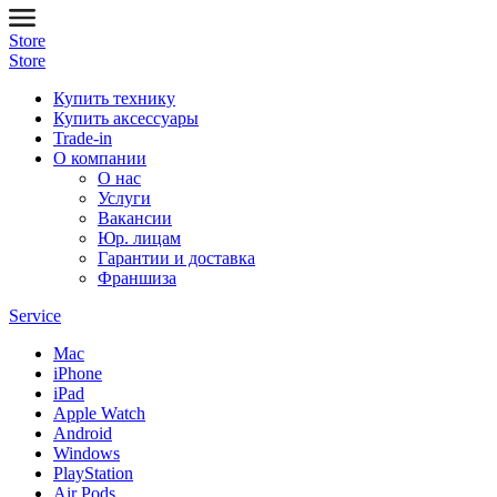
Store
Store
Купить технику
Купить аксессуары
Trade-in
О компании
О нас
Услуги
Вакансии
Юр. лицам
Гарантии и доставка
Франшиза
Service
Mac
iPhone
iPad
Apple Watch
Android
Windows
PlayStation
Air Pods