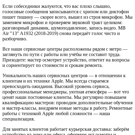
Если собеседники жалуются, что вас плохо слышно,
голосовые сообщения записываются с хрипом или диктофон
пишет тишину — скорее всего, вышел из строя микрофон. Мы
заменяем микрофон и проверяем звуковой тракт целиком:
разговорный динамик, шумоподавление, запись видео. MB
Air "13" A1932 (2018-2019) снова передаёт голос чисто и
разборчиво.
Все наши сервисные центры расположены рядом с метро —
заглянуть по пути с работы или учёбы не составит труда.
Приходите: мастер осмотрит устройство, ответит на вопросы
и сориентирует по стоимости и срокам ремонта.
Уникальность наших сервисных центров — в отношении к
клиентам и их технике Apple. Мы всегда стараемся
превосходить ожидания. Высокий уровень сервиса,
профессиональные менеджеры, уютная атмосфера — вот что
ценят наши постоянные клиенты. Мы регулярно повышаем
квалификацию мастеров: проводим дополнительные обучения
и мастер-классы, внедряем новые методы в работу. Ремонтные
работы с техникой Apple любой сложности — наша
специализация.
Для занятых клиентов работает курьерская доставка: заберём
устройство из дома или офиса, оформим акт осмотра и