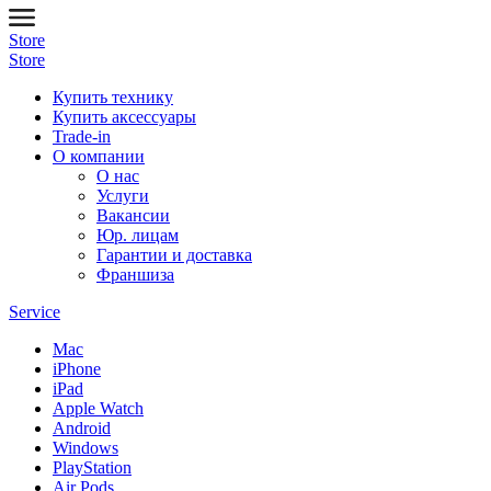
Store
Store
Купить технику
Купить аксессуары
Trade-in
О компании
О нас
Услуги
Вакансии
Юр. лицам
Гарантии и доставка
Франшиза
Service
Mac
iPhone
iPad
Apple Watch
Android
Windows
PlayStation
Air Pods