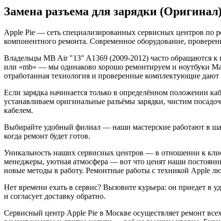
Замена разъема для зарядки (Оригинал)
Apple Pie — сеть специализированных сервисных центров по р
компонентного ремонта. Современное оборудование, проверенн
Владельцы MB Air "13" A1369 (2009-2012) часто обращаются к н
или «mb» — мы одинаково хорошо ремонтируем и ноутбуки Mac
отработанная технология и проверенные комплектующие дают п
Если зарядка начинается только в определённом положении ка
устанавливаем оригинальные разъёмы зарядки, чистим посадоч
кабелем.
Выбирайте удобный филиал — наши мастерские работают в шагов
когда ремонт будет готов.
Уникальность наших сервисных центров — в отношении к клие
менеджеры, уютная атмосфера — вот что ценят наши постоянн
новые методы в работу. Ремонтные работы с техникой Apple 
Нет времени ехать в сервис? Вызовите курьера: он приедет в у
и согласует доставку обратно.
Сервисный центр Apple Pie в Москве осуществляет ремонт всех у