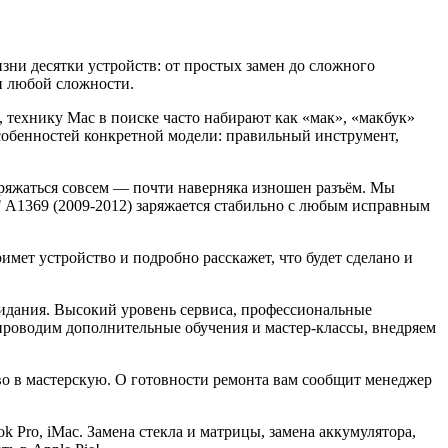
ни десятки устройств: от простых замен до сложного
и любой сложности.
, технику Mac в поиске часто набирают как «мак», «макбук»
собенностей конкретной модели: правильный инструмент,
аряжаться совсем — почти наверняка изношен разъём. Мы
" A1369 (2009-2012) заряжается стабильно с любым исправным
мет устройство и подробно расскажет, что будет сделано и
жидания. Высокий уровень сервиса, профессиональные
роводим дополнительные обучения и мастер-классы, внедряем
тво в мастерскую. О готовности ремонта вам сообщит менеджер
k Pro, iMac. Замена стекла и матрицы, замена аккумулятора,