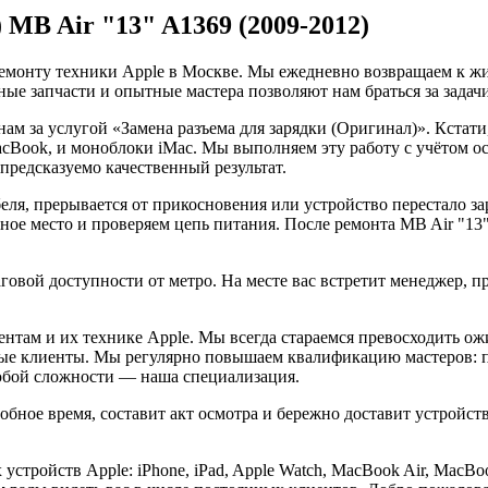
 MB Air "13" A1369 (2009-2012)
емонту техники Apple в Москве. Мы ежедневно возвращаем к жиз
ые запчасти и опытные мастера позволяют нам браться за задач
ам за услугой «Замена разъема для зарядки (Оригинал)». Кстати
Book, и моноблоки iMac. Мы выполняем эту работу с учётом о
редсказуемо качественный результат.
беля, прерывается от прикосновения или устройство перестало з
ное место и проверяем цепь питания. После ремонта MB Air "13
ой доступности от метро. На месте вас встретит менеджер, при
нтам и их технике Apple. Мы всегда стараемся превосходить о
ые клиенты. Мы регулярно повышаем квалификацию мастеров: п
любой сложности — наша специализация.
добное время, составит акт осмотра и бережно доставит устройс
стройств Apple: iPhone, iPad, Apple Watch, MacBook Air, MacBoo