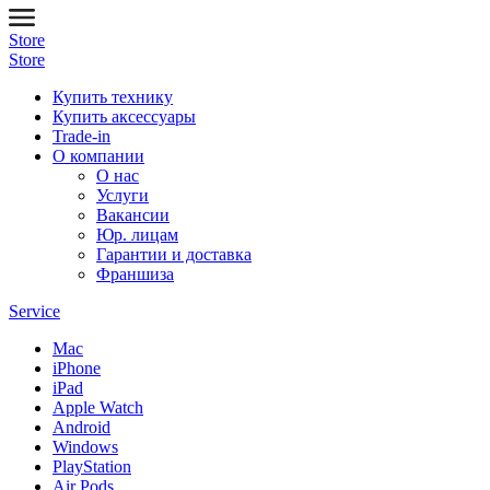
Store
Store
Купить технику
Купить аксессуары
Trade-in
О компании
О нас
Услуги
Вакансии
Юр. лицам
Гарантии и доставка
Франшиза
Service
Mac
iPhone
iPad
Apple Watch
Android
Windows
PlayStation
Air Pods