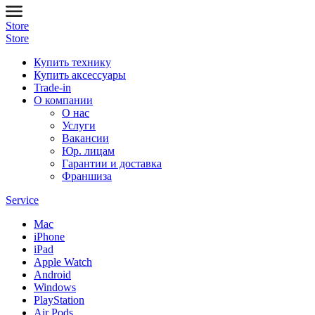
Store
Store
Купить технику
Купить аксессуары
Trade-in
О компании
О нас
Услуги
Вакансии
Юр. лицам
Гарантии и доставка
Франшиза
Service
Mac
iPhone
iPad
Apple Watch
Android
Windows
PlayStation
Air Pods