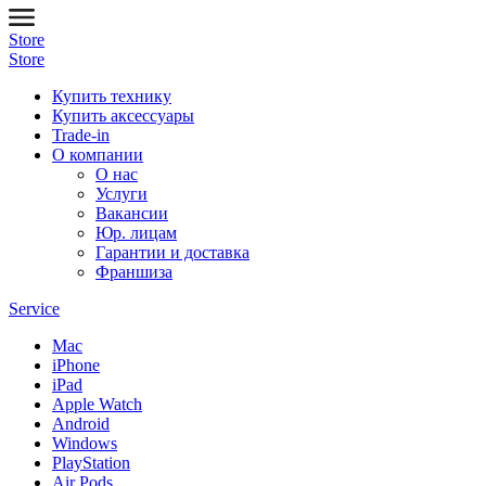
Store
Store
Купить технику
Купить аксессуары
Trade-in
О компании
О нас
Услуги
Вакансии
Юр. лицам
Гарантии и доставка
Франшиза
Service
Mac
iPhone
iPad
Apple Watch
Android
Windows
PlayStation
Air Pods