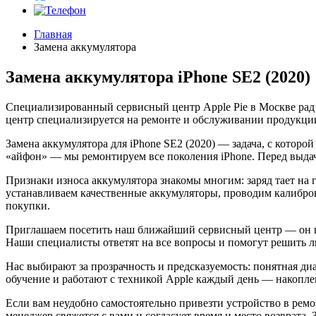
Главная
Замена аккумулятора
Замена аккумулятора iPhone SE2 (2020)
Специализированный сервисный центр Apple Pie в Москве рад
центр специализируется на ремонте и обслуживании продукции
Замена аккумулятора для iPhone SE2 (2020) — задача, с которо
«айфон» — мы ремонтируем все поколения iPhone. Перед выда
Признаки износа аккумулятора знакомы многим: заряд тает на г
устанавливаем качественные аккумуляторы, проводим калибровк
покупки.
Приглашаем посетить наш ближайший сервисный центр — он на
Наши специалисты ответят на все вопросы и помогут решить 
Нас выбирают за прозрачность и предсказуемость: понятная ди
обучение и работают с техникой Apple каждый день — накоплен
Если вам неудобно самостоятельно привезти устройство в ремон
менеджер свяжется с вами и согласует время и место возврата