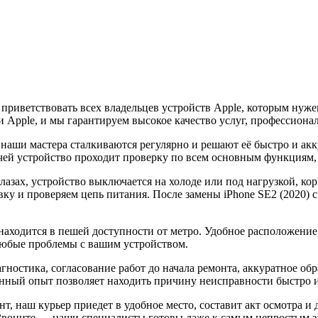
 приветствовать всех владельцев устройств Apple, которым ну
 Apple, и мы гарантируем высокое качество услуг, профессиона
й наши мастера сталкиваются регулярно и решают её быстро и ак
чей устройство проходит проверку по всем основным функциям
лазах, устройство выключается на холоде или под нагрузкой, кор
у и проверяем цепь питания. После замены iPhone SE2 (2020) с
ходится в пешей доступности от метро. Удобное расположение,
любые проблемы с вашим устройством.
агностика, согласование работ до начала ремонта, аккуратное о
ный опыт позволяет находить причину неисправности быстро и у
т, наш курьер приедет в удобное место, составит акт осмотра и 
. Звоните — наши специалисты готовы даже к самым непростым з