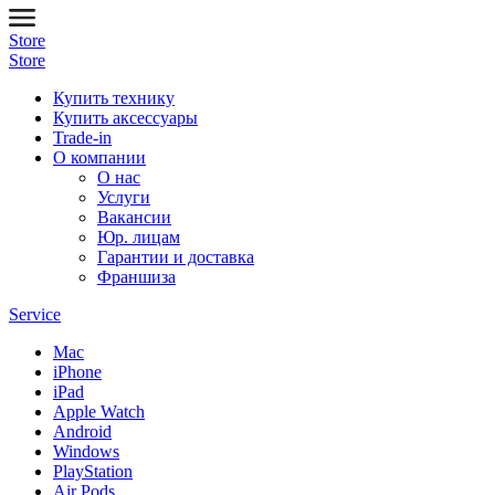
Store
Store
Купить технику
Купить аксессуары
Trade-in
О компании
О нас
Услуги
Вакансии
Юр. лицам
Гарантии и доставка
Франшиза
Service
Mac
iPhone
iPad
Apple Watch
Android
Windows
PlayStation
Air Pods