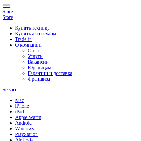
Store
Store
Купить технику
Купить аксессуары
Trade-in
О компании
О нас
Услуги
Вакансии
Юр. лицам
Гарантии и доставка
Франшиза
Service
Mac
iPhone
iPad
Apple Watch
Android
Windows
PlayStation
Air Pods