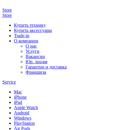
Store
Store
Купить технику
Купить аксессуары
Trade-in
О компании
О нас
Услуги
Вакансии
Юр. лицам
Гарантии и доставка
Франшиза
Service
Mac
iPhone
iPad
Apple Watch
Android
Windows
PlayStation
Air Pods