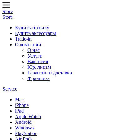
Store
Store
Купить технику
Купить аксессуары
Trade-in
О компании
О нас
Услуги
Вакансии
Юр. лицам
Гарантии и доставка
Франшиза
Service
Mac
iPhone
iPad
Apple Watch
Android
Windows
PlayStation
Air Pods