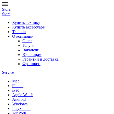
Store
Store
Купить технику
Купить аксессуары
Trade-in
О компании
О нас
Услуги
Вакансии
Юр. лицам
Гарантии и доставка
Франшиза
Service
Mac
iPhone
iPad
Apple Watch
Android
Windows
PlayStation
Air Pods