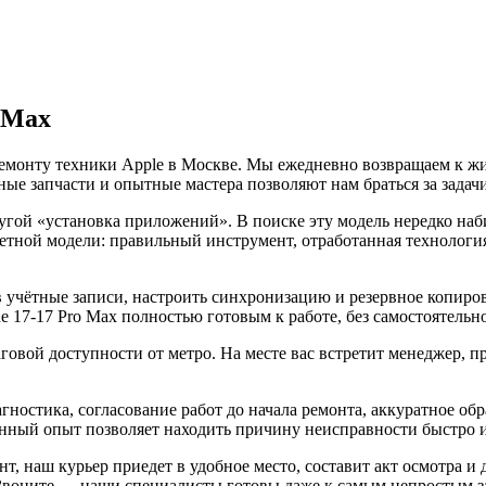
 Max
емонту техники Apple в Москве. Мы ежедневно возвращаем к жиз
ые запчасти и опытные мастера позволяют нам браться за задач
слугой «установка приложений». В поиске эту модель нередко н
ретной модели: правильный инструмент, отработанная технолог
учётные записи, настроить синхронизацию и резервное копиров
e 17-17 Pro Max полностью готовым к работе, без самостоятельн
ой доступности от метро. На месте вас встретит менеджер, при
агностика, согласование работ до начала ремонта, аккуратное о
ный опыт позволяет находить причину неисправности быстро и у
т, наш курьер приедет в удобное место, составит акт осмотра и 
. Звоните — наши специалисты готовы даже к самым непростым з