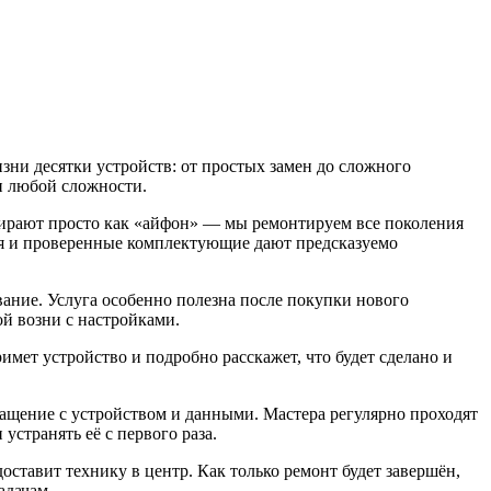
ни десятки устройств: от простых замен до сложного
и любой сложности.
абирают просто как «айфон» — мы ремонтируем все поколения
ия и проверенные комплектующие дают предсказуемо
ание. Услуга особенно полезна после покупки нового
ой возни с настройками.
мет устройство и подробно расскажет, что будет сделано и
бращение с устройством и данными. Мастера регулярно проходят
странять её с первого раза.
доставит технику в центр. Как только ремонт будет завершён,
адачам.