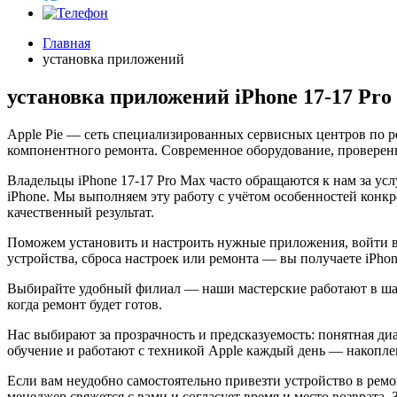
Главная
установка приложений
установка приложений iPhone 17-17 Pro
Apple Pie — сеть специализированных сервисных центров по р
компонентного ремонта. Современное оборудование, проверенн
Владельцы iPhone 17-17 Pro Max часто обращаются к нам за у
iPhone. Мы выполняем эту работу с учётом особенностей конк
качественный результат.
Поможем установить и настроить нужные приложения, войти в 
устройства, сброса настроек или ремонта — вы получаете iPhon
Выбирайте удобный филиал — наши мастерские работают в шагов
когда ремонт будет готов.
Нас выбирают за прозрачность и предсказуемость: понятная ди
обучение и работают с техникой Apple каждый день — накоплен
Если вам неудобно самостоятельно привезти устройство в ремон
менеджер свяжется с вами и согласует время и место возврата