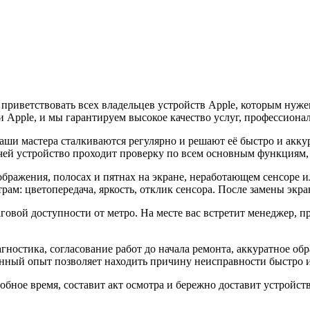
 приветствовать всех владельцев устройств Apple, которым ну
 Apple, и мы гарантируем высокое качество услуг, профессиона
й наши мастера сталкиваются регулярно и решают её быстро и акк
чей устройство проходит проверку по всем основным функциям
ображения, полосах и пятнах на экране, неработающем сенсоре 
ам: цветопередача, яркость, отклик сенсора. После замены экран
ой доступности от метро. На месте вас встретит менеджер, при
агностика, согласование работ до начала ремонта, аккуратное о
ный опыт позволяет находить причину неисправности быстро и у
добное время, составит акт осмотра и бережно доставит устройс