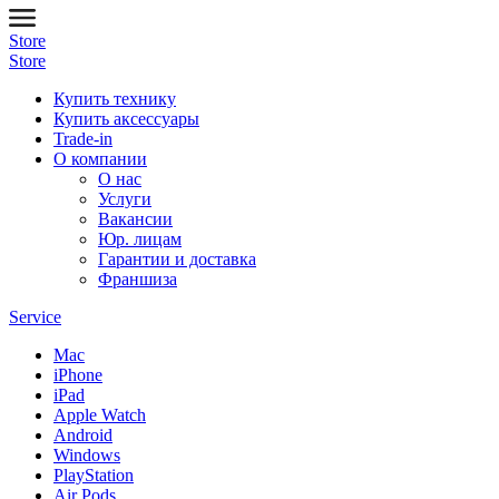
Store
Store
Купить технику
Купить аксессуары
Trade-in
О компании
О нас
Услуги
Вакансии
Юр. лицам
Гарантии и доставка
Франшиза
Service
Mac
iPhone
iPad
Apple Watch
Android
Windows
PlayStation
Air Pods