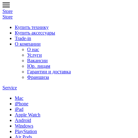
Store
Store
Купить технику
Купить аксессуары
Trade-in
О компании
О нас
Услуги
Вакансии
Юр. лицам
Гарантии и доставка
Франшиза
Service
Mac
iPhone
iPad
Apple Watch
Android
Windows
PlayStation
Air Pods