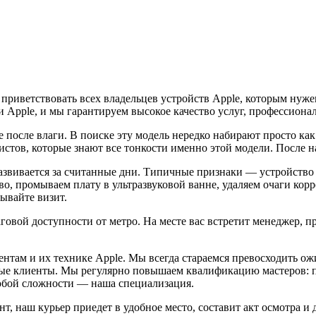
 приветствовать всех владельцев устройств Apple, которым ну
 Apple, и мы гарантируем высокое качество услуг, профессиона
 после влаги. В поиске эту модель нередко набирают просто ка
стов, которые знают все тонкости именно этой модели. После на
развивается за считанные дни. Типичные признаки — устройство
во, промываем плату в ультразвуковой ванне, удаляем очаги ко
ывайте визит.
ой доступности от метро. На месте вас встретит менеджер, при
нтам и их технике Apple. Мы всегда стараемся превосходить о
ые клиенты. Мы регулярно повышаем квалификацию мастеров: п
любой сложности — наша специализация.
т, наш курьер приедет в удобное место, составит акт осмотра и 