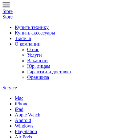
Store
Store
Купить технику
Купить аксессуары
Trade-in
О компании
О нас
Услуги
Вакансии
Юр. лицам
Гарантии и доставка
Франшиза
Service
Mac
iPhone
iPad
Apple Watch
Android
Windows
PlayStation
Air Pods