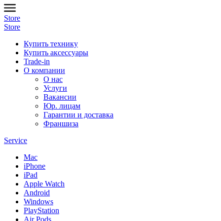
Store
Store
Купить технику
Купить аксессуары
Trade-in
О компании
О нас
Услуги
Вакансии
Юр. лицам
Гарантии и доставка
Франшиза
Service
Mac
iPhone
iPad
Apple Watch
Android
Windows
PlayStation
Air Pods