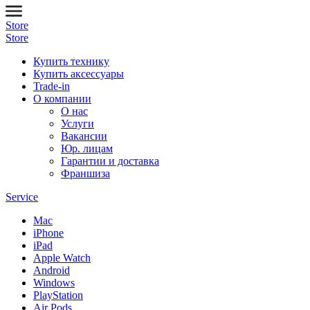
Store
Store
Купить технику
Купить аксессуары
Trade-in
О компании
О нас
Услуги
Вакансии
Юр. лицам
Гарантии и доставка
Франшиза
Service
Mac
iPhone
iPad
Apple Watch
Android
Windows
PlayStation
Air Pods