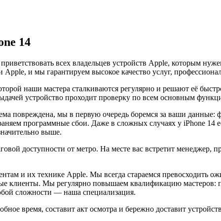
one 14
 приветствовать всех владельцев устройств Apple, которым ну
 Apple, и мы гарантируем высокое качество услуг, профессиона
которой наши мастера сталкиваются регулярно и решают её быстр
выдачей устройство проходит проверку по всем основным функц
стема повреждена, мы в первую очередь боремся за ваши данные
раняем программные сбои. Даже в сложных случаях у iPhone 14 
 значительно выше.
ой доступности от метро. На месте вас встретит менеджер, при
нтам и их технике Apple. Мы всегда стараемся превосходить о
ые клиенты. Мы регулярно повышаем квалификацию мастеров: п
любой сложности — наша специализация.
добное время, составит акт осмотра и бережно доставит устройс