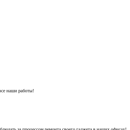
 все наши работы!
людать за процессом ремонта своего гаджета в наших офисах!