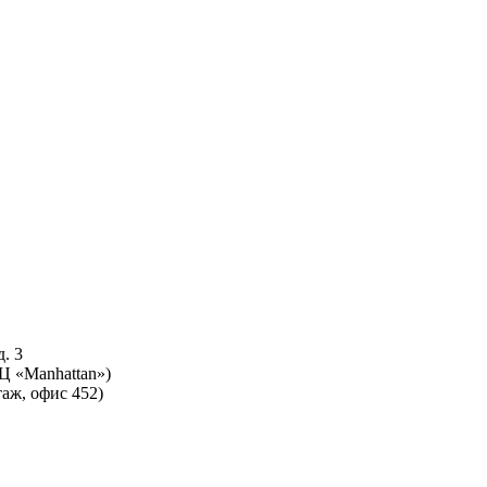
. 3
БЦ «Manhattan»)
таж, офис 452)