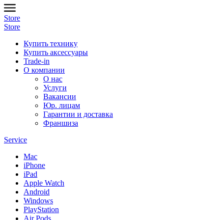
Store
Store
Купить технику
Купить аксессуары
Trade-in
О компании
О нас
Услуги
Вакансии
Юр. лицам
Гарантии и доставка
Франшиза
Service
Mac
iPhone
iPad
Apple Watch
Android
Windows
PlayStation
Air Pods