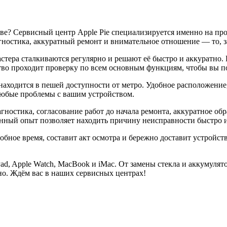
кве? Сервисный центр Apple Pie специализируется именно на пр
гностика, аккуратный ремонт и внимательное отношение — то, з
мастера сталкиваются регулярно и решают её быстро и аккуратно
ство проходит проверку по всем основным функциям, чтобы вы 
ходится в пешей доступности от метро. Удобное расположение,
любые проблемы с вашим устройством.
агностика, согласование работ до начала ремонта, аккуратное о
ный опыт позволяет находить причину неисправности быстро и у
добное время, составит акт осмотра и бережно доставит устройс
Pad, Apple Watch, MacBook и iMac. От замены стекла и аккумуля
но. Ждём вас в наших сервисных центрах!