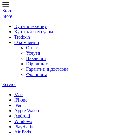
Store
Store
Купить технику
Купить аксессуары
Trade-in
О компании
О нас
Услуги
Вакансии
Юр. лицам
Гарантии и доставка
Франшиза
Service
Mac
iPhone
iPad
Apple Watch
Android
Windows
PlayStation
Air Pods