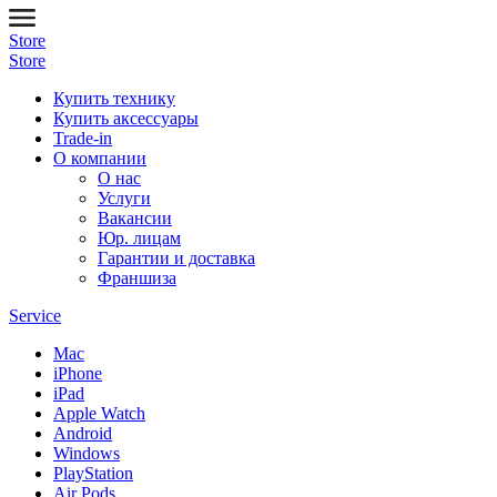
Store
Store
Купить технику
Купить аксессуары
Trade-in
О компании
О нас
Услуги
Вакансии
Юр. лицам
Гарантии и доставка
Франшиза
Service
Mac
iPhone
iPad
Apple Watch
Android
Windows
PlayStation
Air Pods