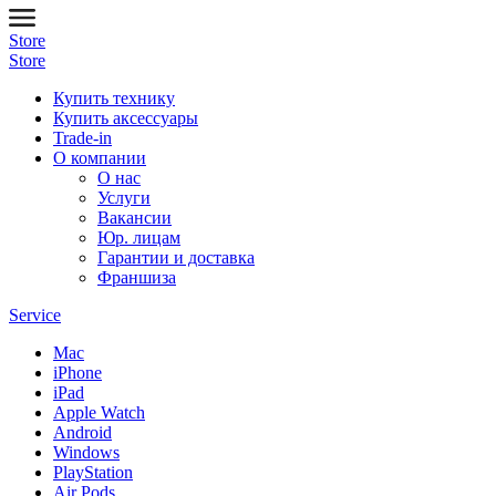
Store
Store
Купить технику
Купить аксессуары
Trade-in
О компании
О нас
Услуги
Вакансии
Юр. лицам
Гарантии и доставка
Франшиза
Service
Mac
iPhone
iPad
Apple Watch
Android
Windows
PlayStation
Air Pods