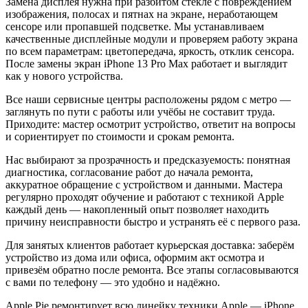
Замена дисплея нужна при разбитом стекле с повреждением
изображения, полосах и пятнах на экране, неработающем
сенсоре или пропавшей подсветке. Мы устанавливаем
качественные дисплейные модули и проверяем работу экрана
по всем параметрам: цветопередача, яркость, отклик сенсора.
После замены экран iPhone 13 Pro Max работает и выглядит
как у нового устройства.
Все наши сервисные центры расположены рядом с метро —
заглянуть по пути с работы или учёбы не составит труда.
Приходите: мастер осмотрит устройство, ответит на вопросы
и сориентирует по стоимости и срокам ремонта.
Нас выбирают за прозрачность и предсказуемость: понятная
диагностика, согласование работ до начала ремонта,
аккуратное обращение с устройством и данными. Мастера
регулярно проходят обучение и работают с техникой Apple
каждый день — накопленный опыт позволяет находить
причину неисправности быстро и устранять её с первого раза.
Для занятых клиентов работает курьерская доставка: заберём
устройство из дома или офиса, оформим акт осмотра и
привезём обратно после ремонта. Все этапы согласовываются
с вами по телефону — это удобно и надёжно.
Apple Pie ремонтирует всю линейку техники Apple — iPhone,