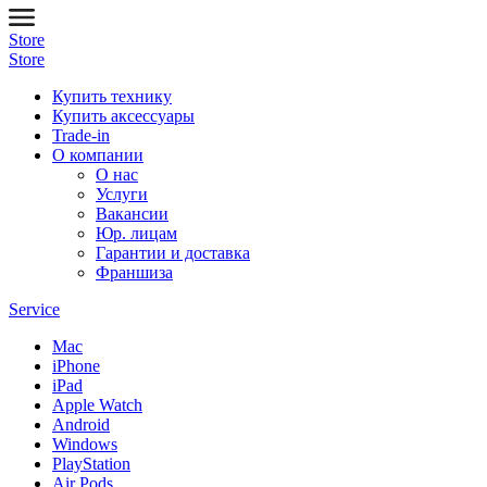
Store
Store
Купить технику
Купить аксессуары
Trade-in
О компании
О нас
Услуги
Вакансии
Юр. лицам
Гарантии и доставка
Франшиза
Service
Mac
iPhone
iPad
Apple Watch
Android
Windows
PlayStation
Air Pods