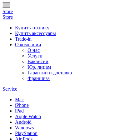
Store
Store
Купить технику
Купить аксессуары
Trade-in
О компании
О нас
Услуги
Вакансии
Юр. лицам
Гарантии и доставка
Франшиза
Service
Mac
iPhone
iPad
Apple Watch
Android
Windows
PlayStation
Air Pods