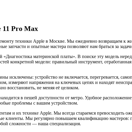
 11 Pro Max
емонту техники Apple в Москве. Мы ежедневно возвращаем к жиз
ые запчасти и опытные мастера позволяют нам браться за задач
гой «Диагностика материнской платы». В поиске эту модель нер
остей конкретной модели: правильный инструмент, отработанна
ины исключены: устройство не включается, перегревается, само
ом, измеряют напряжения на ключевых цепях и находят неиспра
но восстановить, не меняя её целиком.
ходится в пешей доступности от метро. Удобное расположение,
любые проблемы с вашим устройством.
нтам и их технике Apple. Мы всегда стараемся превосходить о
ые клиенты. Мы регулярно повышаем квалификацию мастеров: п
любой сложности — наша специализация.