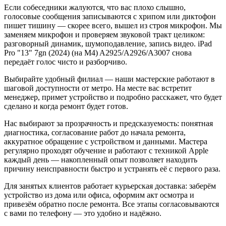
Если собеседники жалуются, что вас плохо слышно,
голосовые сообщения записываются с хрипом или диктофон
пишет тишину — скорее всего, вышел из строя микрофон. Мы
заменяем микрофон и проверяем звуковой тракт целиком:
разговорный динамик, шумоподавление, запись видео. iPad
Pro "13" 7gn (2024) (на M4) A2925/A2926/A3007 снова
передаёт голос чисто и разборчиво.
Выбирайте удобный филиал — наши мастерские работают в
шаговой доступности от метро. На месте вас встретит
менеджер, примет устройство и подробно расскажет, что будет
сделано и когда ремонт будет готов.
Нас выбирают за прозрачность и предсказуемость: понятная
диагностика, согласование работ до начала ремонта,
аккуратное обращение с устройством и данными. Мастера
регулярно проходят обучение и работают с техникой Apple
каждый день — накопленный опыт позволяет находить
причину неисправности быстро и устранять её с первого раза.
Для занятых клиентов работает курьерская доставка: заберём
устройство из дома или офиса, оформим акт осмотра и
привезём обратно после ремонта. Все этапы согласовываются
с вами по телефону — это удобно и надёжно.