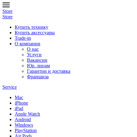
Store
Store
Купить технику
Купить аксессуары
Trade-in
О компании
О нас
Услуги
Вакансии
Юр. лицам
Гарантии и доставка
Франшиза
Service
Mac
iPhone
iPad
Apple Watch
Android
Windows
PlayStation
Air Pods